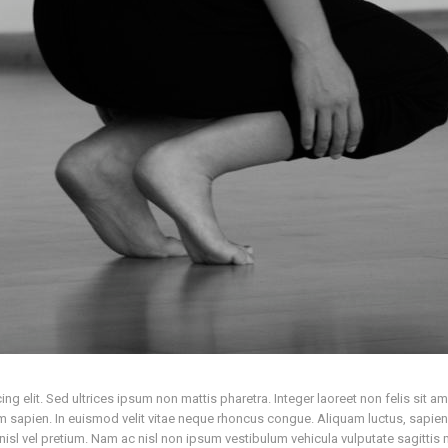
g elit. Sed ultrices ipsum non mattis pharetra. Integer laoreet non felis sit ame
um sapien. In euismod velit vitae neque rhoncus congue. Aliquam luctus, sapi
sl vel pretium. Nam ac nisl non ipsum vestibulum vehicula vulputate sagittis 