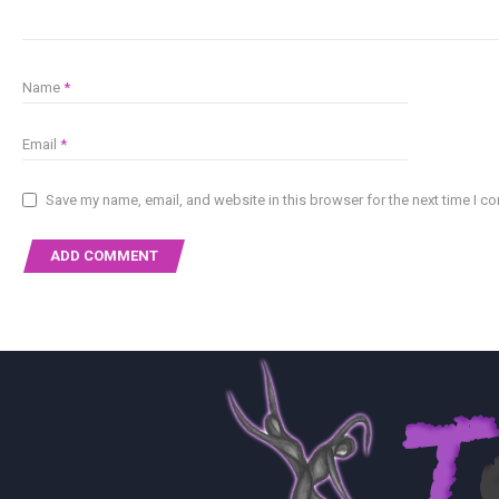
Name
*
Email
*
Save my name, email, and website in this browser for the next time I 