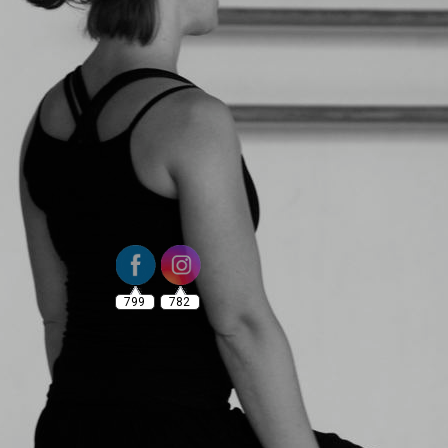
799
782