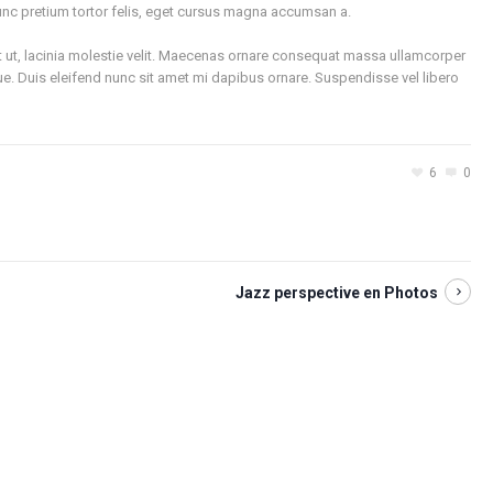
unc pretium tortor felis, eget cursus magna accumsan a.
it ut, lacinia molestie velit. Maecenas ornare consequat massa ullamcorper
ue. Duis eleifend nunc sit amet mi dapibus ornare. Suspendisse vel libero
6
0
Jazz perspective en Photos