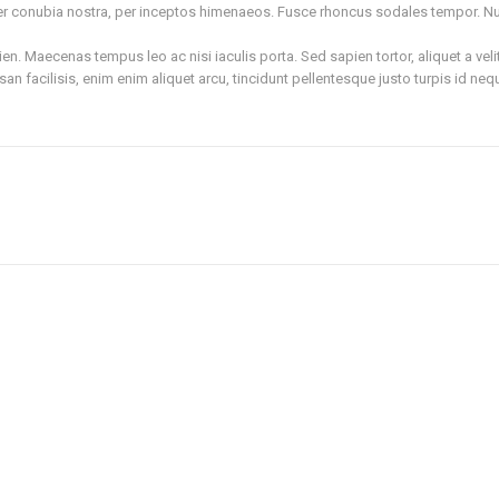
 per conubia nostra, per inceptos himenaeos. Fusce rhoncus sodales tempor. N
. Maecenas tempus leo ac nisi iaculis porta. Sed sapien tortor, aliquet a vel
n facilisis, enim enim aliquet arcu, tincidunt pellentesque justo turpis id neq