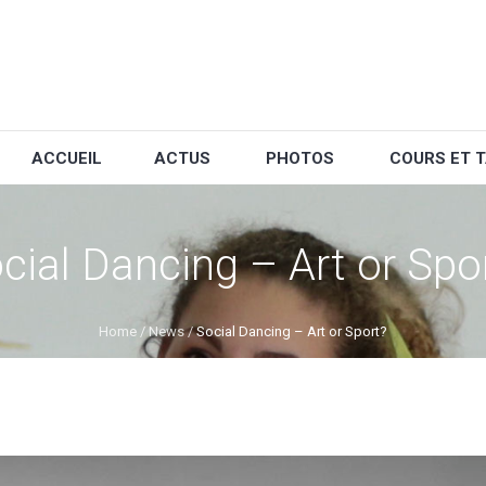
ACCUEIL
ACTUS
PHOTOS
COURS ET T
cial Dancing – Art or Spo
Home
/
News
/
Social Dancing – Art or Sport?