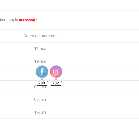
dos – JA le
mercredi :
Cours du mercredi
12-mai
19-mai
799
782
26-mai
02-juin
09-juin
16-juin