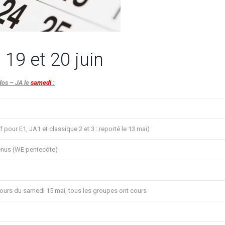
 19 et 20 juin
dos – JA le
samedi
:
 pour E1, JA1 et classique 2 et 3 : reporté le 13 mai)
enus (WE pentecôte)
ours du samedi 15 mai, tous les groupes ont cours