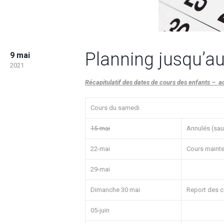
Planning jusqu’au
9 mai
2021
Récapitulatif des dates de cours des enfants – a
Cours du samedi
15-mai
Annulés (sauf
22-mai
Cours maint
29-mai
Dimanche 30 mai
Report des c
05-juin