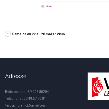
Actu
Semaine du 22 au 28 mars : Visio
Adresse
Boite postale : BP 223 85204
Téléphone : 07.49.57.76.81
terpsichore.flc@gmail.com