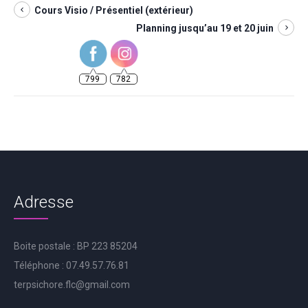
Cours Visio / Présentiel (extérieur)
Planning jusqu’au 19 et 20 juin
799
782
Adresse
Boite postale : BP 223 85204
Téléphone : 07.49.57.76.81
terpsichore.flc@gmail.com