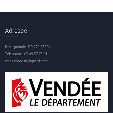
Adresse
Boite postale : BP 223 85204
Téléphone : 07.49.57.76.81
terpsichore.flc@gmail.com