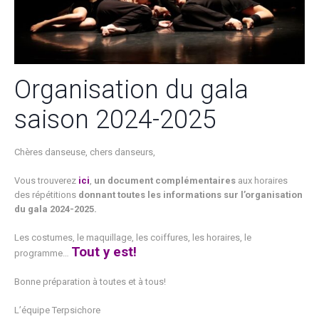
Organisation du gala
saison 2024-2025
Chères danseuse, chers danseurs,
Vous trouverez
ici
,
un document complémentaires
aux horaires
des répétitions
donnant toutes les informations sur l’organisation
du gala 2024-2025.
Les costumes, le maquillage, les coiffures, les horaires, le
Tout y est!
programme…
Bonne préparation à toutes et à tous!
L’équipe Terpsichore