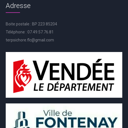
Adresse
Boite postale : BP 223 85204
Téléphone : 07.49.57.76.81
terpsichore.flc@gmail.com