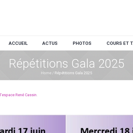
ACCUEIL
ACTUS
PHOTOS
COURS ET T
Répétitions Gala 2025
Home
/
Répétitions Gala 2025
 l’espace René Cassin
.