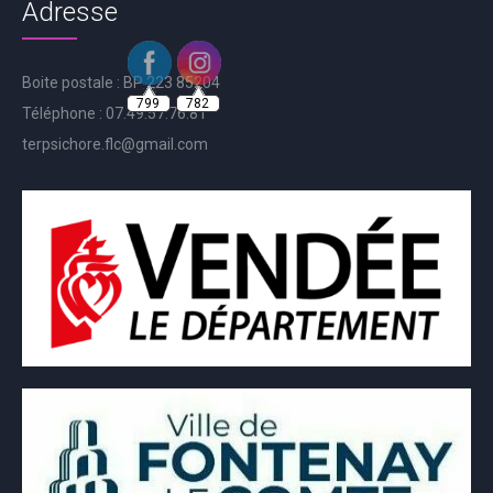
Adresse
799
782
Boite postale : BP 223 85204
Téléphone : 07.49.57.76.81
terpsichore.flc@gmail.com