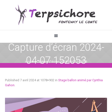
Capture d’écran 2024-
04-07 152053
Home
/
Capture d’écran 2024-04-07 152053
Published
7 avril 2024
at 1078×902 in
Stage ballon animé par Cynthia
Gahon
.