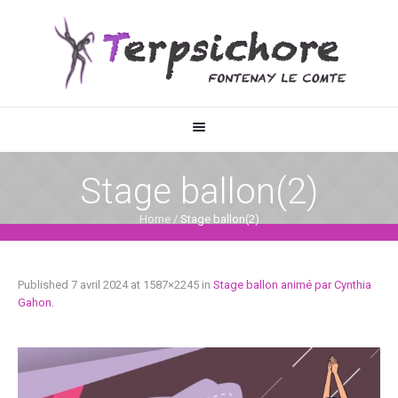
Stage ballon(2)
Home
/
Stage ballon(2)
Published
7 avril 2024
at 1587×2245 in
Stage ballon animé par Cynthia
Gahon
.