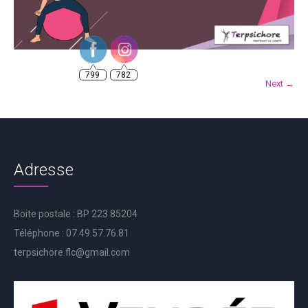
799
782
Next →
Adresse
Boite postale : BP 223 85204
Téléphone : 07.49.57.76.81
terpsichore.flc@gmail.com