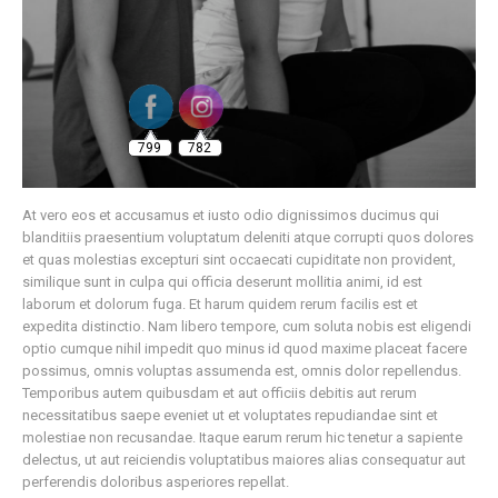
799
782
At vero eos et accusamus et iusto odio dignissimos ducimus qui
blanditiis praesentium voluptatum deleniti atque corrupti quos dolores
et quas molestias excepturi sint occaecati cupiditate non provident,
similique sunt in culpa qui officia deserunt mollitia animi, id est
laborum et dolorum fuga. Et harum quidem rerum facilis est et
expedita distinctio. Nam libero tempore, cum soluta nobis est eligendi
optio cumque nihil impedit quo minus id quod maxime placeat facere
possimus, omnis voluptas assumenda est, omnis dolor repellendus.
Temporibus autem quibusdam et aut officiis debitis aut rerum
necessitatibus saepe eveniet ut et voluptates repudiandae sint et
molestiae non recusandae. Itaque earum rerum hic tenetur a sapiente
delectus, ut aut reiciendis voluptatibus maiores alias consequatur aut
perferendis doloribus asperiores repellat.