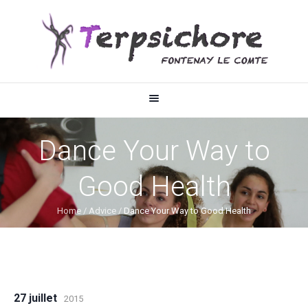
Dance Your Way to
Good Health
Home
/
Advice
/
Dance Your Way to Good Health
27 juillet
2015