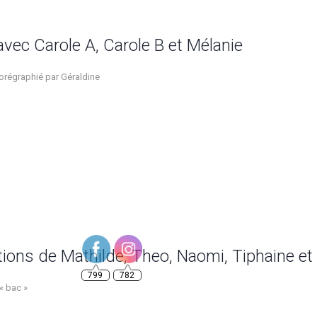
avec Carole A, Carole B et Mélanie
orégraphié par Géraldine
799
782
tions de Mathilde, Theo, Naomi, Tiphaine et
« bac »