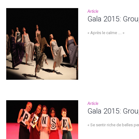
Article
Gala 2015: Grou
« Après le calme …. »
Article
Gala 2015: Grou
« Se sentir riche de belles pen