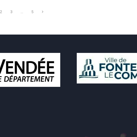
2
3
…
5