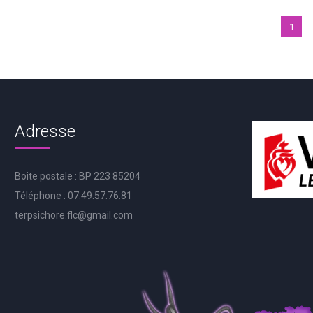
1
Adresse
Boite postale : BP 223 85204
Téléphone : 07.49.57.76.81
terpsichore.flc@gmail.com