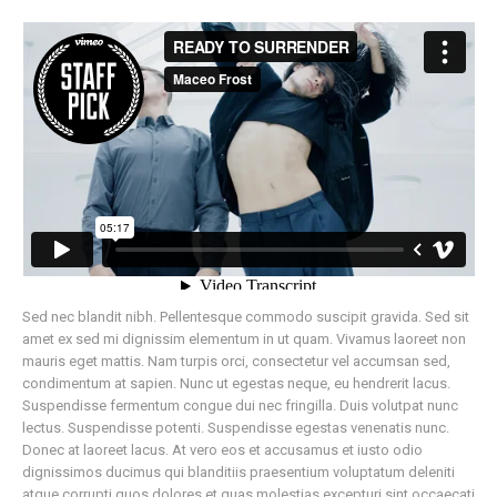
Sed nec blandit nibh. Pellentesque commodo suscipit gravida. Sed sit
amet ex sed mi dignissim elementum in ut quam. Vivamus laoreet non
mauris eget mattis. Nam turpis orci, consectetur vel accumsan sed,
condimentum at sapien. Nunc ut egestas neque, eu hendrerit lacus.
Suspendisse fermentum congue dui nec fringilla. Duis volutpat nunc
lectus. Suspendisse potenti. Suspendisse egestas venenatis nunc.
Donec at laoreet lacus. At vero eos et accusamus et iusto odio
dignissimos ducimus qui blanditiis praesentium voluptatum deleniti
atque corrupti quos dolores et quas molestias excepturi sint occaecati