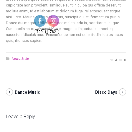
cupiditate non provident, similique sunt in culpa qui officia deserunt
mollitia animi, id est laborum et dolorum fuga.Pellentesque tristique
nisi justo. Mauris quis risus luctus, suscipit dui et, fermentum purus.
Donec dui magna, sollicitudin nec malesuada in, porttitor eu augue.
799
782
Cum sociis natoque penatibus et magnis dis parturient montes,
nascetur ridiculus mus. Pellentesque non est sollicitudin, luctus lacus
quis, rhoncus sapien.
News
Style
,
4
0
Dance Music
Disco Days
Leave a Reply