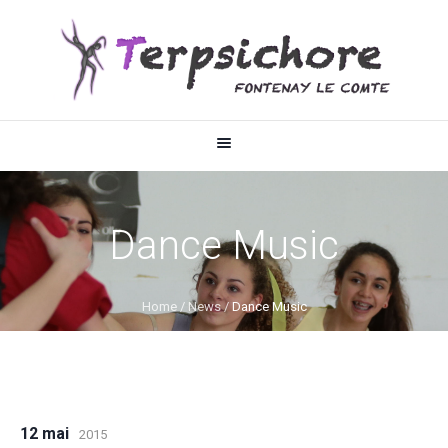
Dance Music
Home
/
News
/
Dance Music
12 mai
2015