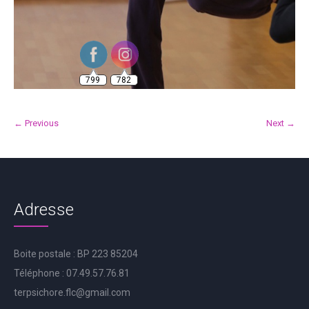
799
782
← Previous
Next →
Adresse
Boite postale : BP 223 85204
Téléphone : 07.49.57.76.81
terpsichore.flc@gmail.com