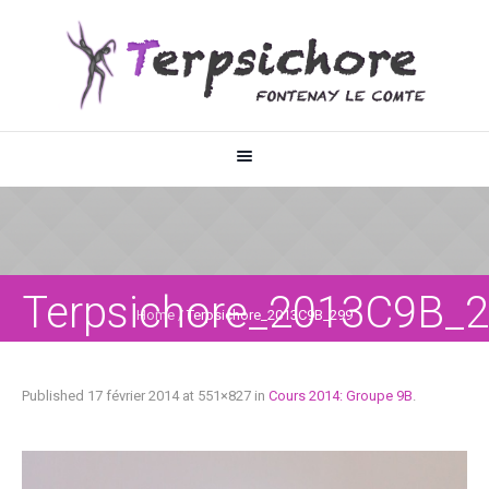
Terpsichore_2013C9B_
Home
/
Terpsichore_2013C9B_299
Published
17 février 2014
at 551×827 in
Cours 2014: Groupe 9B
.