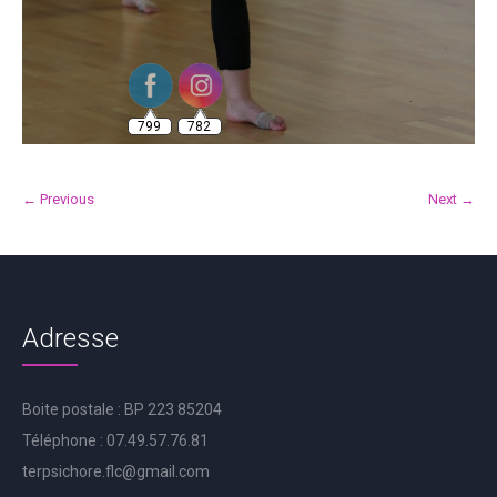
799
782
← Previous
Next →
Adresse
Boite postale : BP 223 85204
Téléphone : 07.49.57.76.81
terpsichore.flc@gmail.com