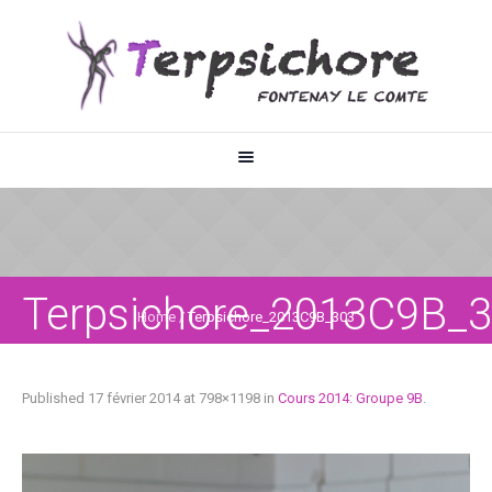
Terpsichore_2013C9B_
Home
/
Terpsichore_2013C9B_303
Published
17 février 2014
at 798×1198 in
Cours 2014: Groupe 9B
.