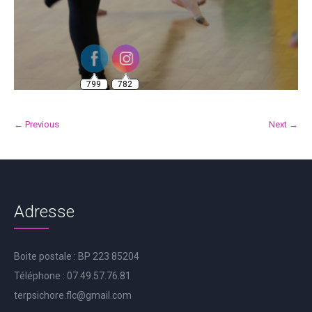
799
782
← Previous
Next →
Adresse
Boite postale : BP 223 85204
Téléphone : 07.49.57.76.81
terpsichore.flc@gmail.com