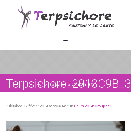
Terpsichore_2013C9B_
Home
/
Terpsichore_2013C9B_313
Published
17 février 2014
at 995×1492 in
Cours 2014: Groupe 9B
.