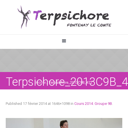
Terpsichore_2013C9B_
Home
/
Terpsichore_2013C9B_472
Published
17 février 2014
at 1646×1098 in
Cours 2014: Groupe 9B
.