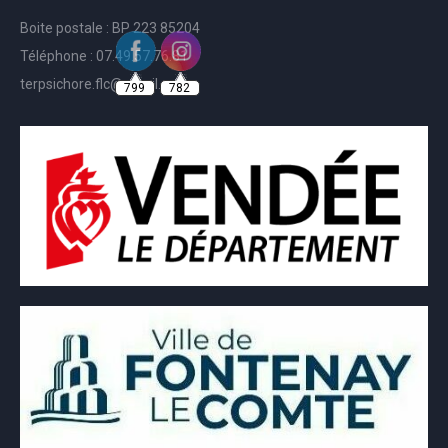
Boite postale : BP 223 85204
Téléphone : 07.49.57.76.81
799
782
terpsichore.flc@gmail.com