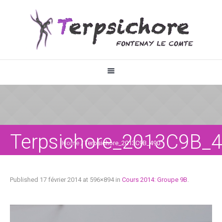
Terpsichore_2013C9B_
Home
/
Terpsichore_2013C9B_490
Published
17 février 2014
at 596×894 in
Cours 2014: Groupe 9B
.