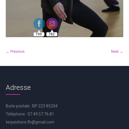
799
782
← Previous
Next →
Adresse
Boite postale : BP 223 85204
Téléphone : 07.49.57.76.81
terpsichore.flc@gmail.com