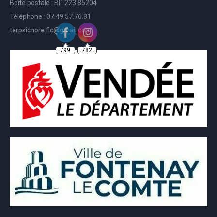
Boite postale : BP 223 85204
Téléphone : 07.49.57.76.81
terpsichore.flc@gmail.com
799
782