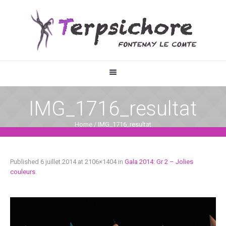
IMG_1716_resultat
Home
/
IMG_1716_resultat
Published
6 juillet 2014
at 2106×1404 in
Gala 2014: Gr 2 – Jolies
couleurs
.