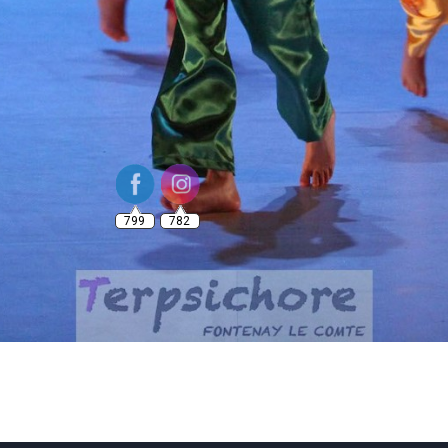
799
782