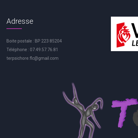
Adresse
Boite postale : BP 223 85204
Téléphone : 07.49.57.76.81
terpsichore.flc@gmail.com