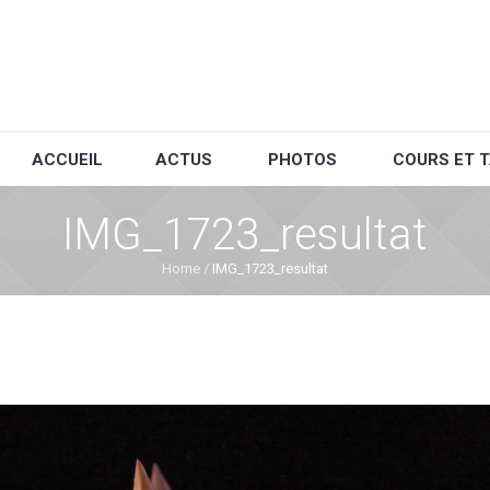
ACCUEIL
ACTUS
PHOTOS
COURS ET T
IMG_1723_resultat
Home
/
IMG_1723_resultat