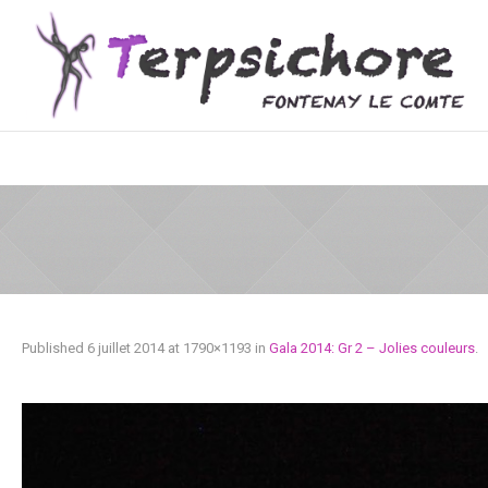
Published
6 juillet 2014
at 1790×1193 in
Gala 2014: Gr 2 – Jolies couleurs
.