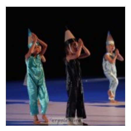
799
782