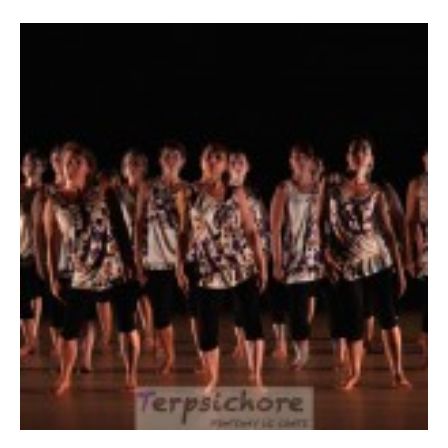
799
782