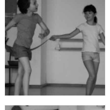
799
782