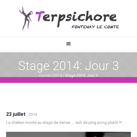
Stage 2014: Jour 3
Home
/
2014
/
Stage 2014: Jour 3
23 juillet
2014
La chaleur monte au stage de danse …. euh de ping pong plutôt !!!