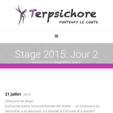
Stage 2015: Jour 2
Home
/
2015
/
Stage 2015: Jour 2
21 juillet
2015
2ème jour de stage
la pluie est partie, la bonne humeur est restée……on continue à se
rencontrer, à se découvrir, à s’amuser, à s’écouter et à danser!!