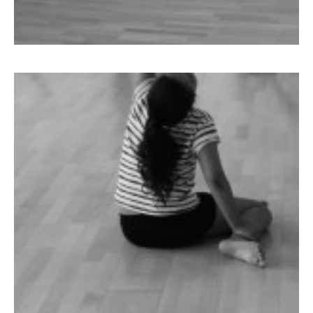
799
782