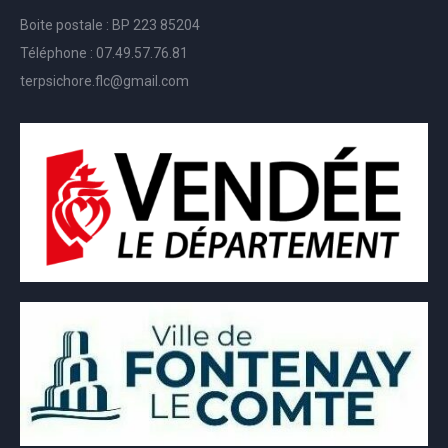
Boite postale : BP 223 85204
Téléphone : 07.49.57.76.81
terpsichore.flc@gmail.com