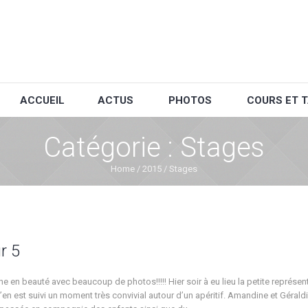
ACCUEIL
ACTUS
PHOTOS
COURS ET T
Catégorie :
Stages
Home
/
2015
/
Stages
r 5
e en beauté avec beaucoup de photos!!!!! Hier soir à eu lieu la petite représent
’en est suivi un moment très convivial autour d’un apéritif. Amandine et Géraldi