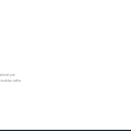
anisé par
nvitée cette