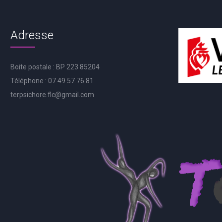
Adresse
Boite postale : BP 223 85204
Téléphone : 07.49.57.76.81
terpsichore.flc@gmail.com