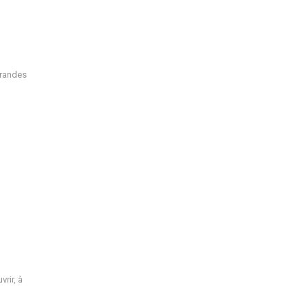
grandes
rir, à