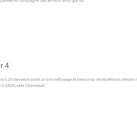
passée en compagnie des enfants ainsi que du...
r 4
r nos 20 danseurs avant un bon nettoyage et beaucoup de répétitions demain 
i à 20h30 salle Chamiraud